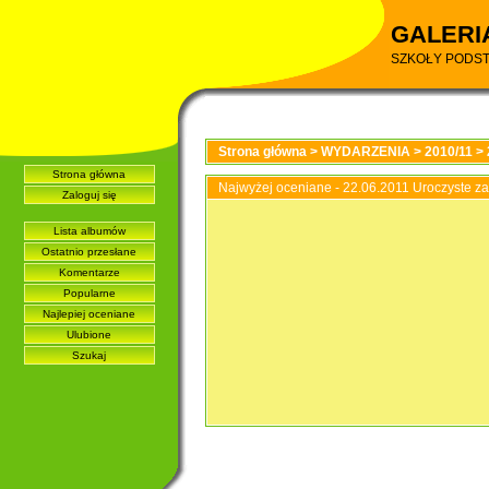
GALERI
SZKOŁY PODS
Strona główna
>
WYDARZENIA
>
2010/11
>
Strona główna
Najwyżej oceniane - 22.06.2011 Uroczyste 
Zaloguj się
Lista albumów
Ostatnio przesłane
Komentarze
Popularne
Najlepiej oceniane
Ulubione
Szukaj