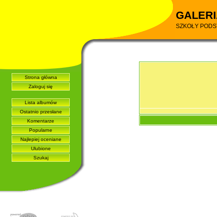
GALERI
SZKOŁY PODS
Strona główna
Zaloguj się
Lista albumów
Ostatnio przesłane
Komentarze
Popularne
Najlepiej oceniane
Ulubione
Szukaj