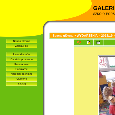
GALERI
SZKOŁY PODS
Strona główna
>
WYDARZENIA
>
2018/19
Strona główna
Zaloguj się
Lista albumów
Ostatnio przesłane
Komentarze
Popularne
Najlepiej oceniane
Ulubione
Szukaj