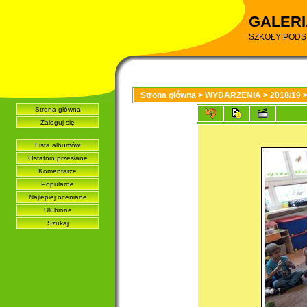
GALERI
SZKOŁY PODS
Strona główna
>
WYDARZENIA
>
2018/19
Strona główna
Zaloguj się
Lista albumów
Ostatnio przesłane
Komentarze
Popularne
Najlepiej oceniane
Ulubione
Szukaj