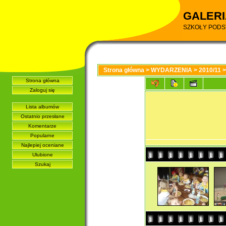
GALERI
SZKOŁY PODS
Strona główna
>
WYDARZENIA
>
2010/11
Strona główna
Zaloguj się
Lista albumów
Ostatnio przesłane
Komentarze
Popularne
Najlepiej oceniane
Ulubione
Szukaj